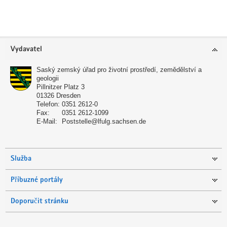
y
Oblast
Vydavatel
zápatí
Saský zemský úřad pro životní prostředí, zemědělství a
geologii
Pillnitzer Platz 3
01326
Dresden
Telefon:
0351 2612-0
Fax:
0351 2612-1099
E-Mail:
Poststelle@lfulg.sachsen.de
Služba
Příbuzné portály
Doporučit stránku