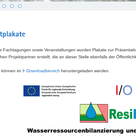
tplakate
se Fachtagungen sowie Veranstaltungen wurden Plakate zur Präsentatio
hen Projektpartner erstellt, die an dieser Stelle ebenfalls der Öffentli
r können im
Downloadbereich
heruntergeladen werden.
Bitte
verwenden
Sie
folgende
Tasten
zur
Steuerung
des