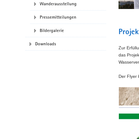
Wanderausstellung
a
v
Pressemitteilungen
i
g
Bildergalerie
Projek
a
t
Downloads
Zur Erfüll
i
das Projek
o
Wasserver
n
Der Flyer
Bitte
verwende
Sie
folgende
Tasten
zur
Steuerun