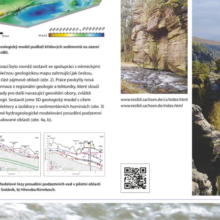
ste
Vorwärts
s :
blättern
ste
Zurück
ks :
blättern
ste
Bildunterschrift
n :
anzeigen
ste
Bildunterschrift
n :
verbergen
ste
Vollbildmodus
:
öffnen
e :
Bilderschau
abspielen