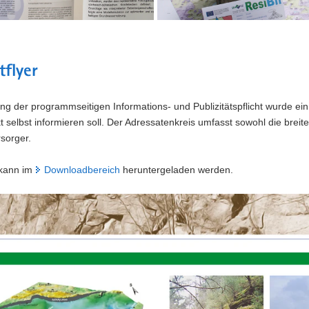
tflyer
ung der programmseitigen Informations- und Publizitätspflicht wurde ein
t selbst informieren soll. Der Adressatenkreis umfasst sowohl die brei
sorger.
 kann im
Downloadbereich
heruntergeladen werden.
n
g